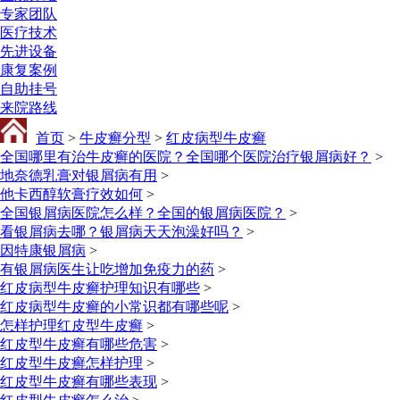
专家团队
医疗技术
先进设备
康复案例
自助挂号
来院路线
首页
>
牛皮癣分型
>
红皮病型牛皮癣
全国哪里有治牛皮癣的医院？全国哪个医院治疗银屑病好？
>
地奈德乳膏对银屑病有用
>
他卡西醇软膏疗效如何
>
全国银屑病医院怎么样？全国的银屑病医院？
>
看银屑病去哪？银屑病天天泡澡好吗？
>
因特康银屑病
>
有银屑病医生让吃增加免疫力的药
>
红皮病型牛皮癣护理知识有哪些
>
红皮病型牛皮癣的小常识都有哪些呢
>
怎样护理红皮型牛皮癣
>
红皮型牛皮癣有哪些危害
>
红皮型牛皮癣怎样护理
>
红皮型牛皮癣有哪些表现
>