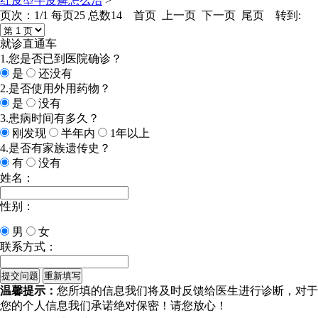
红皮型牛皮癣怎么治
>
页次：1/1 每页25 总数14 首页 上一页 下一页 尾页 转到:
就诊直通车
1.您是否已到医院确诊？
是
还没有
2.是否使用外用药物？
是
没有
3.患病时间有多久？
刚发现
半年内
1年以上
4.是否有家族遗传史？
有
没有
姓名：
性别：
男
女
联系方式：
温馨提示：
您所填的信息我们将及时反馈给医生进行诊断，对于
您的个人信息我们承诺绝对保密！请您放心！