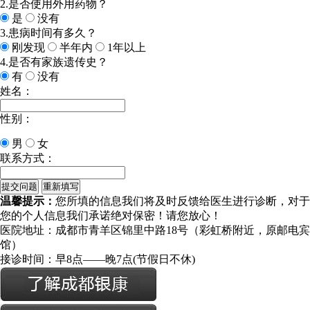
2.是否使用外用药物？
是
没有
3.患病时间有多久？
刚发现
半年内
1年以上
4.是否有家族遗传史？
有
没有
姓名：
性别：
男
女
联系方式：
温馨提示：
您所填的信息我们将及时反馈给医生进行诊断，对于
您的个人信息我们承诺绝对保密！请您放心！
医院地址：成都市青羊区锦里中路18号（彩虹桥附近，原邮电宾
馆）
接诊时间：早8点——晚7点(节假日不休)