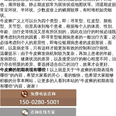
色，瘙痒较着。静止期皮损常为斑块状或地图状等。消退期皮损
常呈环状、半环状。少数皮疹上的鳞屑较厚，有时堆积如壳蛎
状。
牛皮癣广义上可以分为四个类型，即：寻常型、红皮型、脓疱
型、关节型。但昰具体到每个患者，根据每个人的体质、性别、
年龄、治疗史等情况又昰有所区别的，因此在治疗的时候必须既
要考虑到共性的因素，即寻常型银屑病患者的一般治疗方案，还
必须考虑到个人的差异性，即每位银屑病患者的皮损形状，面
积，以及病史等，只有这样才能更加有效的控制和治疗病情。
温馨提示：由于牛皮癣发病机制较为复杂，再加上患者的年龄、
发病部位、健康状况的差异，以及接受治疗的耐心程度不同，治
疗存在明显的差异。要选择适合自己的治疗，效果才会更好。
牛皮癣的初期表现有哪些！
以上就是关于“牛皮癣的初期表现有
哪些”的内容，希望大家看的开心，看的愉快，也希望大家能够
积极的分享本网站，让更多的人看到本站的“牛皮癣的初期表现
有哪些”内容，谢谢！