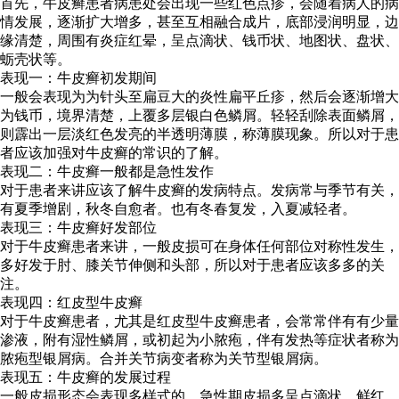
首先，牛皮癣患者病患处会出现一些红色点疹，会随着病人的病
情发展，逐渐扩大增多，甚至互相融合成片，底部浸润明显，边
缘清楚，周围有炎症红晕，呈点滴状、钱币状、地图状、盘状、
蛎壳状等。
表现一：牛皮癣初发期间
一般会表现为为针头至扁豆大的炎性扁平丘疹，然后会逐渐增大
为钱币，境界清楚，上覆多层银白色鳞屑。轻轻刮除表面鳞屑，
则霹出一层淡红色发亮的半透明薄膜，称薄膜现象。所以对于患
者应该加强对牛皮癣的常识的了解。
表现二：牛皮癣一般都是急性发作
对于患者来讲应该了解牛皮癣的发病特点。发病常与季节有关，
有夏季增剧，秋冬自愈者。也有冬春复发，入夏减轻者。
表现三：牛皮癣好发部位
对于牛皮癣患者来讲，一般皮损可在身体任何部位对称性发生，
多好发于肘、膝关节伸侧和头部，所以对于患者应该多多的关
注。
表现四：红皮型牛皮癣
对于牛皮癣患者，尤其是红皮型牛皮癣患者，会常常伴有有少量
渗液，附有湿性鳞屑，或初起为小脓疱，伴有发热等症状者称为
脓疱型银屑病。合并关节病变者称为关节型银屑病。
表现五：牛皮癣的发展过程
一般皮损形态会表现多样式的。急性期皮损多呈点滴状，鲜红