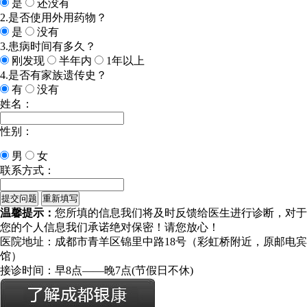
是
还没有
2.是否使用外用药物？
是
没有
3.患病时间有多久？
刚发现
半年内
1年以上
4.是否有家族遗传史？
有
没有
姓名：
性别：
男
女
联系方式：
温馨提示：
您所填的信息我们将及时反馈给医生进行诊断，对于
您的个人信息我们承诺绝对保密！请您放心！
医院地址：成都市青羊区锦里中路18号（彩虹桥附近，原邮电宾
馆）
接诊时间：早8点——晚7点(节假日不休)