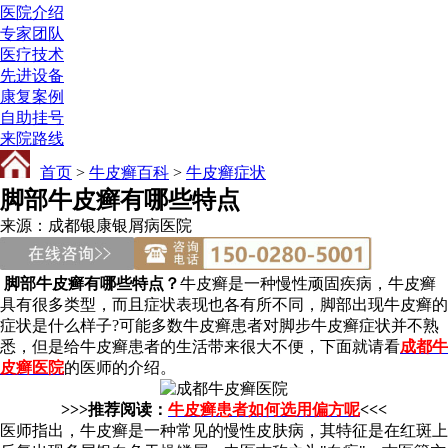
医院介绍
专家团队
医疗技术
先进设备
康复案例
自助挂号
来院路线
首页
>
牛皮癣百科
>
牛皮癣症状
脚部牛皮癣有哪些特点
来源：成都银康银屑病医院
脚部牛皮癣有哪些特点？
牛皮癣是一种慢性顽固疾病，牛皮癣
具有很多类型，而且症状表现也各有所不同，脚部出现牛皮癣的
症状是什么样子?可能多数牛皮癣患者对脚步牛皮癣症状并不熟
悉，但是给牛皮癣患者的生活带来很大不便，下面就请看
成都牛
皮癣医院
的医师的介绍。
>>>推荐阅读：
牛皮癣患者如何选用偏方呢
<<<
医师指出，牛皮癣是一种常见的慢性皮肤病，其特征是在红斑上