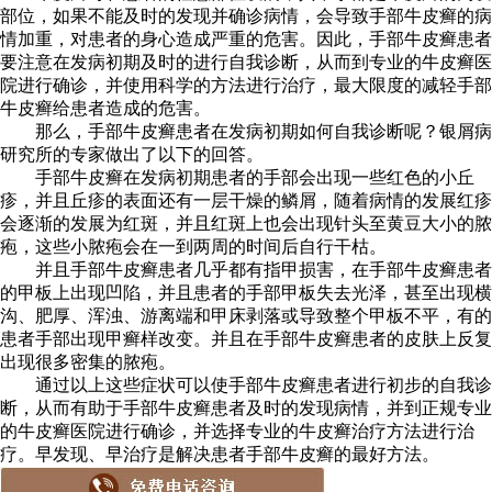
部位，如果不能及时的发现并确诊病情，会导致手部牛皮癣的病
情加重，对患者的身心造成严重的危害。因此，手部牛皮癣患者
要注意在发病初期及时的进行自我诊断，从而到专业的牛皮癣医
院进行确诊，并使用科学的方法进行治疗，最大限度的减轻手部
牛皮癣给患者造成的危害。
那么，手部牛皮癣患者在发病初期如何自我诊断呢？银屑病
研究所的专家做出了以下的回答。
手部牛皮癣在发病初期患者的手部会出现一些红色的小丘
疹，并且丘疹的表面还有一层干燥的鳞屑，随着病情的发展红疹
会逐渐的发展为红斑，并且红斑上也会出现针头至黄豆大小的脓
疱，这些小脓疱会在一到两周的时间后自行干枯。
并且手部牛皮癣患者几乎都有指甲损害，在手部牛皮癣患者
的甲板上出现凹陷，并且患者的手部甲板失去光泽，甚至出现横
沟、肥厚、浑浊、游离端和甲床剥落或导致整个甲板不平，有的
患者手部出现甲癣样改变。并且在手部牛皮癣患者的皮肤上反复
出现很多密集的脓疱。
通过以上这些症状可以使手部牛皮癣患者进行初步的自我诊
断，从而有助于手部牛皮癣患者及时的发现病情，并到正规专业
的牛皮癣医院进行确诊，并选择专业的牛皮癣治疗方法进行治
疗。早发现、早治疗是解决患者手部牛皮癣的最好方法。