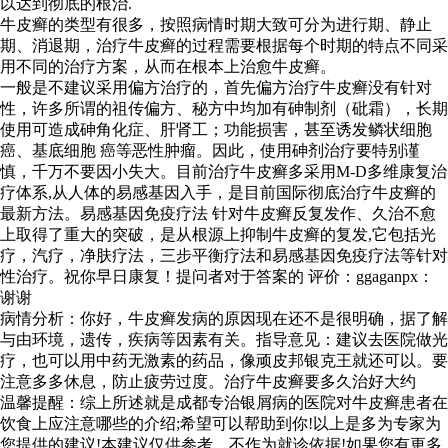
以达到彻底的根治.
牛皮癣的类型有很多，按照病情时期大致可分为进行期、静止
期、消退期，治疗牛皮癣的过程需要根据每个时期的特点不同采
用不同的治疗方案，从而在根本上治愈牛皮癣。
一般是不建议采用偏方治疗的，首先偏方治疗牛皮癣没有针对
性，许多所谓的祖传偏方、秘方中均加有砷制剂（砒霜），长期
使用可造成砷角化症、肝肾工；功能损害，甚至诱发鳞状细胞
癌、基底细胞 癌等恶性肿瘤。因此，使用砷剂治疗要特别谨
慎，千万不要因小失大。目前治疗牛皮癣多采用M-D多维康复治
疗体系,从人体的易感基因入手，是目前国际彻底治疗牛皮癣的
最新方法。易感基因免疫疗法 针对牛皮癣反复发作、久治不愈
上取得了重大的突破，是从根源上抑制牛皮癣的复发,它包括光
疗，汽疗，净肤疗法，三步平衡疗法和易感基因免疫疗法等针对
性治疗。祝你早日康复！提问者对于答案的 评价：ggaganpx：
谢谢
病情分析：你好，牛皮癣发病的原因现在还不是很明确，据了解
与由环境，遗传，疾病等因素有关。指导意见：建议去医院做光
疗，也可以用中药无激素的药品，像顽皮邦银克王就还可以。要
注意多多休息，防止疲劳过度。治疗牛皮癣要多久治好大约
温馨提醒：综上所述就是成都专治银屑病的医院对牛皮癣患者在
饮食上应注意哪些的介绍;希望可以帮助到你!以上是多为专家为
您提供的建议!本建议仅供参考，不作为就诊依据!如果您有更多