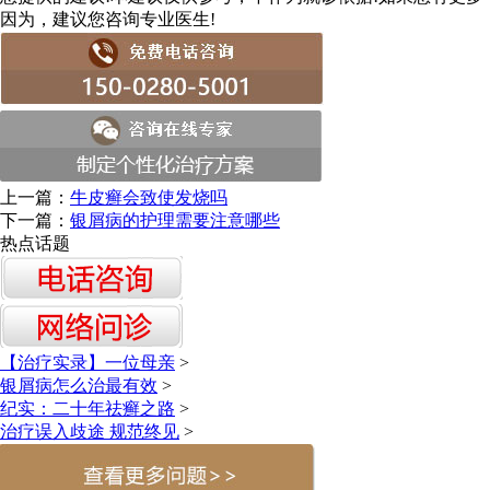
因为，建议您咨询专业医生!
上一篇：
牛皮癣会致使发烧吗
下一篇：
银屑病的护理需要注意哪些
热点话题
【治疗实录】一位母亲
>
银屑病怎么治最有效
>
纪实：二十年祛癣之路
>
治疗误入歧途 规范终见
>