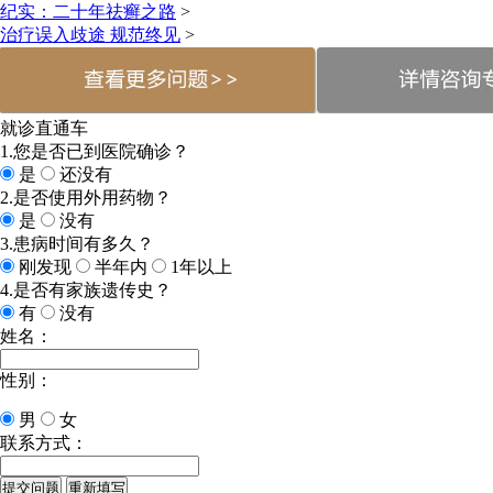
纪实：二十年祛癣之路
>
治疗误入歧途 规范终见
>
就诊直通车
1.您是否已到医院确诊？
是
还没有
2.是否使用外用药物？
是
没有
3.患病时间有多久？
刚发现
半年内
1年以上
4.是否有家族遗传史？
有
没有
姓名：
性别：
男
女
联系方式：