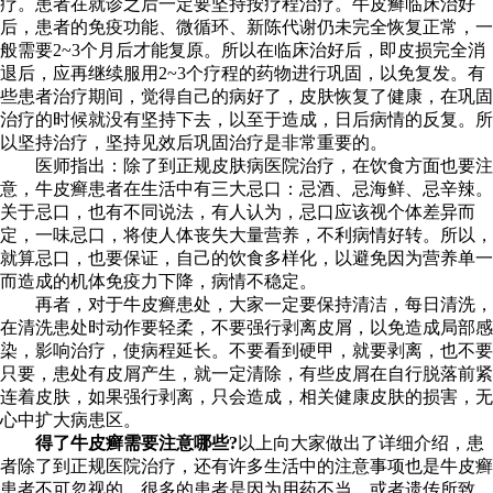
疗。患者在就诊之后一定要坚持按疗程治疗。牛皮癣临床治好
后，患者的免疫功能、微循环、新陈代谢仍未完全恢复正常，一
般需要2~3个月后才能复原。所以在临床治好后，即皮损完全消
退后，应再继续服用2~3个疗程的药物进行巩固，以免复发。有
些患者治疗期间，觉得自己的病好了，皮肤恢复了健康，在巩固
治疗的时候就没有坚持下去，以至于造成，日后病情的反复。所
以坚持治疗，坚持见效后巩固治疗是非常重要的。
医师指出：除了到正规皮肤病医院治疗，在饮食方面也要注
意，牛皮癣患者在生活中有三大忌口：忌酒、忌海鲜、忌辛辣。
关于忌口，也有不同说法，有人认为，忌口应该视个体差异而
定，一味忌口，将使人体丧失大量营养，不利病情好转。所以，
就算忌口，也要保证，自己的饮食多样化，以避免因为营养单一
而造成的机体免疫力下降，病情不稳定。
再者，对于牛皮癣患处，大家一定要保持清洁，每日清洗，
在清洗患处时动作要轻柔，不要强行剥离皮屑，以免造成局部感
染，影响治疗，使病程延长。不要看到硬甲，就要剥离，也不要
只要，患处有皮屑产生，就一定清除，有些皮屑在自行脱落前紧
连着皮肤，如果强行剥离，只会造成，相关健康皮肤的损害，无
心中扩大病患区。
得了牛皮癣需要注意哪些?
以上向大家做出了详细介绍，患
者除了到正规医院治疗，还有许多生活中的注意事项也是牛皮癣
患者不可忽视的，很多的患者是因为用药不当，或者遗传所致，