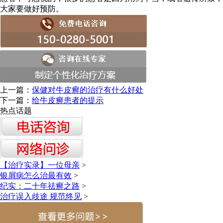
大家要做好预防。
上一篇：
保健对牛皮癣的治疗有什么好处
下一篇：
给牛皮癣患者的提示
热点话题
【治疗实录】一位母亲
>
银屑病怎么治最有效
>
纪实：二十年祛癣之路
>
治疗误入歧途 规范终见
>