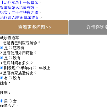
【治疗实录】一位母亲
>
银屑病怎么治最有效
>
纪实：二十年祛癣之路
>
治疗误入歧途 规范终见
>
就诊直通车
1.您是否已到医院确诊？
是
还没有
2.是否使用外用药物？
是
没有
3.患病时间有多久？
刚发现
半年内
1年以上
4.是否有家族遗传史？
有
没有
姓名：
性别：
男
女
联系方式：